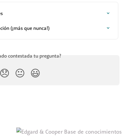
es
ción (¡más que nunca!)
do contestada tu pregunta?
😞
😐
😃