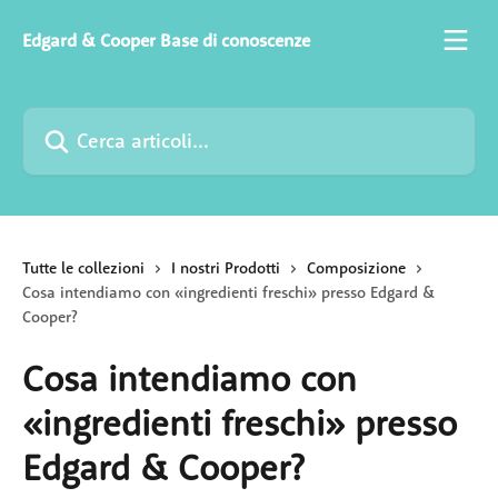
Vai al contenuto principale
Edgard & Cooper Base di conoscenze
Cerca articoli…
Tutte le collezioni
I nostri Prodotti
Composizione
Cosa intendiamo con «ingredienti freschi» presso Edgard &
Cooper?
Cosa intendiamo con
«ingredienti freschi» presso
Edgard & Cooper?