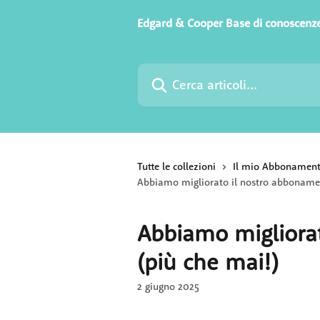
Vai al contenuto principale
Edgard & Cooper Base di conoscenz
Cerca articoli…
Tutte le collezioni
Il mio Abbonamen
Abbiamo migliorato il nostro abbonamen
Abbiamo migliora
(più che mai!)
2 giugno 2025