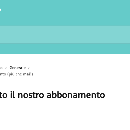
e
to
Generale
to (più che mai!)
to il nostro abbonamento